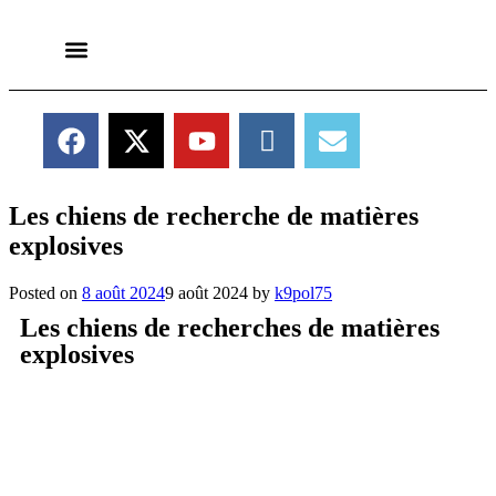
Adoptions & Dons
Les chiens de recherche de matières
explosives
Posted on
8 août 2024
9 août 2024
by
k9pol75
Les chiens de recherches de matières
explosives
Les chiens de recherche de matières explosives de la Compagnie
de Police de PARIS travaillent de façon conjointe avec les
techniciens du laboratoire central de la Préfecture de Police dans