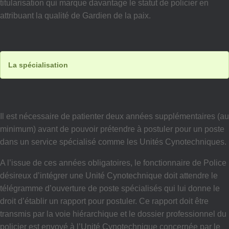
titularisation qui marque davantage le statut de policier en
attribuant la qualité de Gardien de la paix.
La spécialisation
Il est nécessaire de patienter deux années supplémentaires (au
minimum) avant de pouvoir prétendre à postuler pour un poste
dans un service spécialisé comme les Unités Cynotechniques.
A l’issue de ces années obligatoires, le fonctionnaire de Police
désireux d’intégrer une Unité Cynotechnique doit attendre le
télégramme d’ouverture de poste spécialisés qui lui donne le
droit d’établir un rapport pour postuler. Ce rapport doit être
transmis par la voie hiérarchique et le dossier professionnel du
policier est envoyé à l’Unité Cynotechnique concernée par le