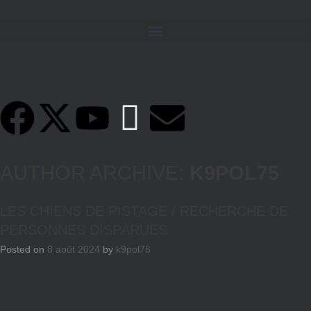
AUTHOR ARCHIVE:
K9POL75
LES CHIENS DE PISTAGE / RECHERCHE DE
PERSONNES DISPARUES
Posted on
8 août 2024
by
k9pol75