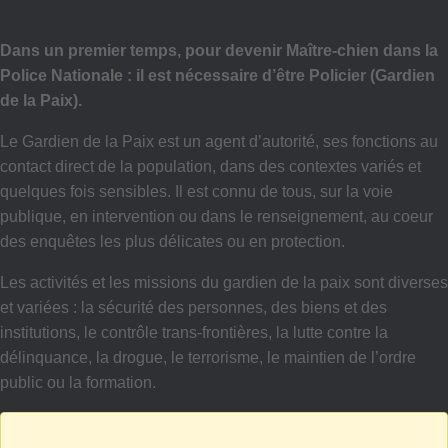
Dans un premier temps, pour devenir Maître-chien dans la
Police Nationale : il est nécessaire d’être Policier (Gardien
de la Paix).
Le Gardien de la Paix est un agent d’autorité, ses fonctions au
contact direct de la population, dans des contextes variés et
quelques fois sensibles. Il est connu de tous, sur la voie
publique, en intervention ou dans le renseignement, au coeur
des enquêtes les plus délicates ou en protection.
Les activités et les missions du gardien de la paix sont diverses
et variées : la sécurité des personnes, des biens et des
institutions, le contrôle trans-frontières, la lutte contre la
délinquance, la drogue, le terrorisme, le maintien de l’ordre
public ou la formation.