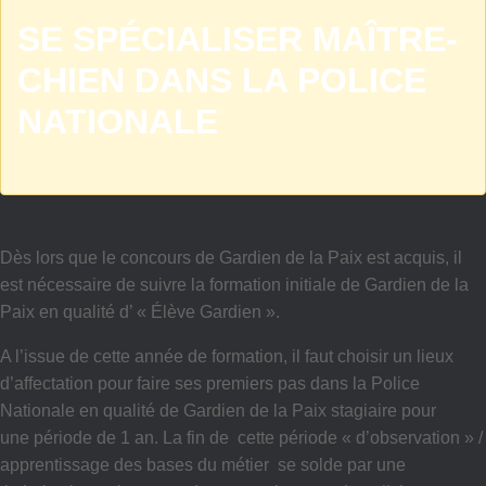
SE SPÉCIALISER MAÎTRE-
CHIEN DANS LA POLICE
NATIONALE
Dès lors que le concours de Gardien de la Paix est acquis, il
est nécessaire de suivre la formation initiale de Gardien de la
Paix en qualité d’ « Élève Gardien ».
A l’issue de cette année de formation, il faut choisir un lieux
d’affectation pour faire ses premiers pas dans la Police
Nationale en qualité de Gardien de la Paix stagiaire pour
une période de 1 an. La fin de cette période « d’observation » /
apprentissage des bases du métier se solde par une