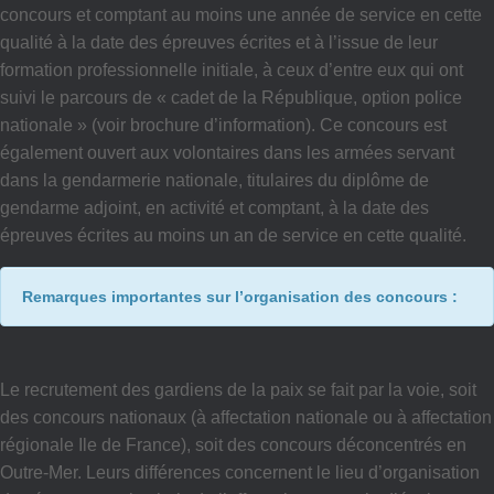
concours et comptant au moins une année de service en cette
qualité à la date des épreuves écrites et à l’issue de leur
formation professionnelle initiale, à ceux d’entre eux qui ont
suivi le parcours de « cadet de la République, option police
nationale » (voir brochure d’information). Ce concours est
également ouvert aux volontaires dans les armées servant
dans la gendarmerie nationale, titulaires du diplôme de
gendarme adjoint, en activité et comptant, à la date des
épreuves écrites au moins un an de service en cette qualité.
Remarques importantes sur l’organisation des concours :
Le recrutement des gardiens de la paix se fait par la voie, soit
des concours nationaux (à affectation nationale ou à affectation
régionale Ile de France), soit des concours déconcentrés en
Outre-Mer. Leurs différences concernent le lieu d’organisation