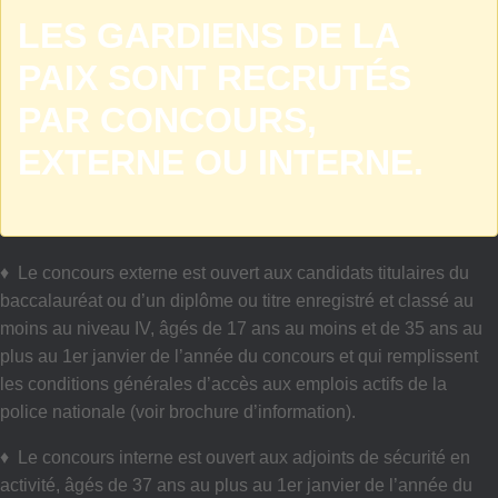
LES GARDIENS DE LA
PAIX SONT RECRUTÉS
PAR CONCOURS,
EXTERNE OU INTERNE.
♦ Le concours externe est ouvert aux candidats titulaires du
baccalauréat ou d’un diplôme ou titre enregistré et classé au
moins au niveau IV, âgés de 17 ans au moins et de 35 ans au
plus au 1er janvier de l’année du concours et qui remplissent
les conditions générales d’accès aux emplois actifs de la
police nationale (voir brochure d’information).
♦ Le concours interne est ouvert aux adjoints de sécurité en
activité, âgés de 37 ans au plus au 1er janvier de l’année du