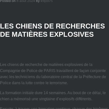
Posted on
8 août 2024
by
k9pol75
LES CHIENS DE RECHERCHES
DE MATIÈRES EXPLOSIVES
Les chiens de recherche de matières explosives de la
Compagnie de Police de PARIS travaillent de façon conjointe
avec les techniciens du laboratoire central de la Préfecture de
Police dans la lutte contre le terrorisme.
La formation initiale dure 14 semaines. Au bout de ce délai, le
chien a mémorisé une vingtaine d’explosifs différents.
Ensuite, à travers une formation continue, chacun des binômes