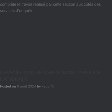
complète le travail réalisé par cette section aux côtés des
services d’enquête.
DEVENIR MAÎTRE-CHIEN DANS LA POLICE
NATIONALE
Posted on
8 août 2024
by
k9pol75