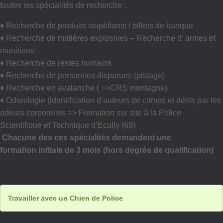
toutes les spécialités de recherche :
♦ Recherche de produits stupéfiants / billets de banque
♦ Recherche de matières explosives – Recherche d’ armes et
munitions
♦ Recherche de restes humains
♦ Recherche de personnes disparues (pistage)
♦ Recherche en avalanche ( =>CRS montagne)
♦ Odorologie (identification d’auteurs de crimes et délits par les
odeurs corporelles => Formation sur site à la Police
Scientifique et Technique d’Ecully (69)
Chacune des ces spécialités demandent une
formation initiale de 3 mois (hors degrés de qualification)
Travailler avec un Chien de Police