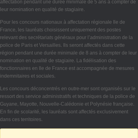
affectation pendant une durée minimale de 5 ans à compter de
leur nomination en qualité de stagiaire.
Pour les concours nationaux à affectation régionale Ile de
France, les lauréats choisissent uniquement des postes
relevant des secrétariats généraux pour l’administration de la
police de Paris et Versailles. Ils seront affectés dans cette
région pendant une durée minimale de 8 ans à compter de leur
nomination en qualité de stagiaire. La fidélisation des
fonctionnaires en Ile de France est accompagnée de mesures
indemnitaires et sociales.
Les concours déconcentrés en outre-mer sont organisés sur le
ressort des service administratifs et techniques de la police de
Guyane, Mayotte, Nouvelle-Calédonie et Polynésie française.
En fin de scolarité, les lauréats sont affectés exclusivement
dans ces territoires.